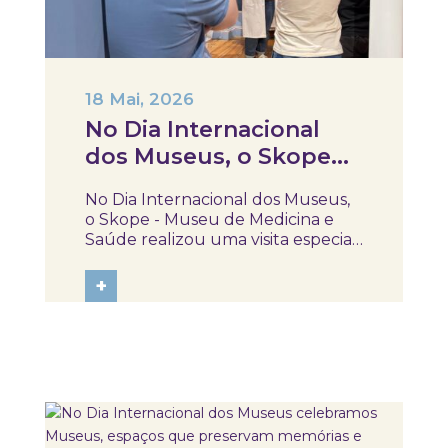
18 Mai, 2026
No Dia Internacional
dos Museus, o Skope
realizou uma visita
No Dia Internacional dos Museus,
especial para um grupo
o Skope - Museu de Medicina e
de colaboradores da
Saúde realizou uma visita especial
para um grupo de colaboradores
INDASA
da INDASA, integrada na 2.ª sessão
+
da formação de liderança
promovida pela empresa. Sob o
tema de 2026 — “Museus a unir
um mundo dividido”...