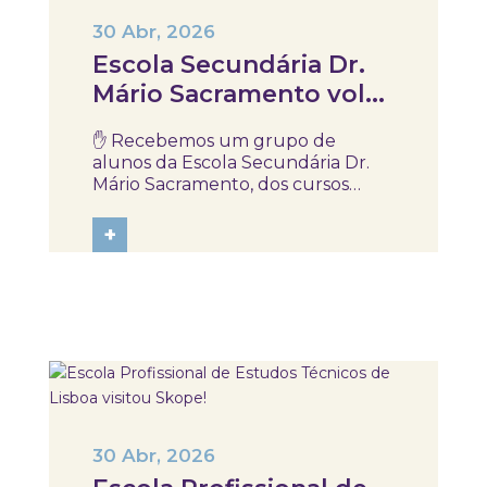
30 Abr, 2026
Escola Secundária Dr.
Mário Sacramento volta
a participar na
✋ Recebemos um grupo de
atividade “Proteger
alunos da Escola Secundária Dr.
está nas tuas mãos”!
Mário Sacramento, dos cursos
profissionais de Técnico de
Mecatrónica e Técnico de
+
Manutenção Industrial, para
participarem na atividade
“Proteger está nas tuas mãos”. A
sessão foi dedicada à sensibilização
para...
30 Abr, 2026