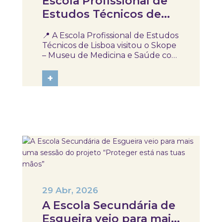
Escola Profissional de
Estudos Técnicos de
Lisboa visitou Skope!
📍 A Escola Profissional de Estudos
Técnicos de Lisboa visitou o Skope
– Museu de Medicina e Saúde com
alunos dos cursos de Técnico
Auxiliar de Saúde e Técnico
+
Auxiliar de Farmácia. Durante a
visita, os alunos tiveram contacto
com diferentes conteúdos ligados
à área da...
29 Abr, 2026
A Escola Secundária de
Esgueira veio para mais