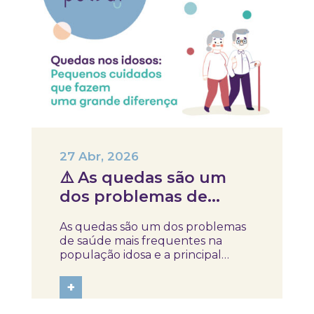
27 Abr, 2026
⚠️ As quedas são um
dos problemas de
saúde mais frequentes
As quedas são um dos problemas
na população idosa e a
de saúde mais frequentes na
principal causa de
população idosa e a principal
causa de acidente após os 65 anos.
acidente após os 65
Embora muitas vezes sejam vistas
+
anos
como “normais da idade”, a
verdade é que, na maioria dos