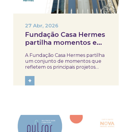
27 Abr, 2026
Fundação Casa Hermes
partilha momentos e
projetos em curso
A Fundação Casa Hermes partilha
um conjunto de momentos que
refletem os principais projetos
atualmente em desenvolvimento
e o trabalho realizado na área da
+
educação para a saúde. Ao longo
deste registo, é possível conhecer
algumas das iniciativas no terreno
e o...