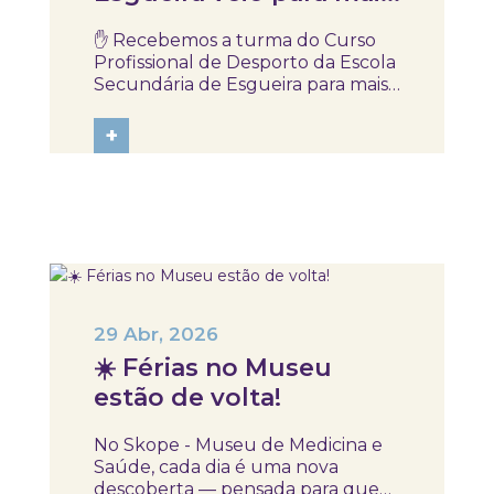
uma sessão do projeto
✋ Recebemos a turma do Curso
“Proteger está nas tuas
Profissional de Desporto da Escola
mãos”
Secundária de Esgueira para mais
uma sessão do projeto “Proteger
está nas tuas mãos”, dedicada à
+
sensibilização para as infeções
sexualmente transmissíveis (IST).
Numa sessão dinâmica e
participativa, os...
29 Abr, 2026
☀️ Férias no Museu
estão de volta!
No Skope - Museu de Medicina e
Saúde, cada dia é uma nova
descoberta — pensada para que