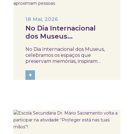
18 Mai, 2026
No Dia Internacional
dos Museus
celebramos Museus,
No Dia Internacional dos Museus,
espaços que preservam
celebramos os espaços que
memórias e aproximam
preservam memórias, inspiram
conhecimento e aproximam as
pessoas
pessoas da cultura, da ciência e da
+
história. Partilhamos uma visão
muito especial do SKOPE – Museu
de Medicina e Saúde, através do
olhar e do talento...