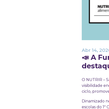
Abr 14, 202
📣 A F
destaqu
O NUTRIR – Sa
visibilidade e
ciclo, promov
Dinamizado no
escolas do 1º 