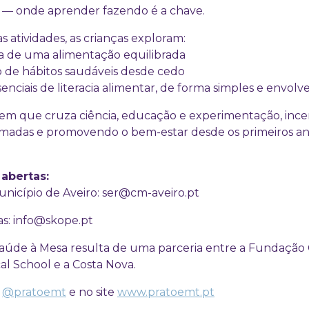
va — onde aprender fazendo é a chave.
s atividades, as crianças exploram:
ia de uma alimentação equilibrada
o de hábitos saudáveis desde cedo
senciais de literacia alimentar, de forma simples e envolv
m que cruza ciência, educação e experimentação, ince
rmadas e promovendo o bem-estar desde os primeiros ano
 abertas:
Município de Aveiro: ser@cm-aveiro.pt
as: info@skope.pt
aúde à Mesa resulta de uma parceria entre a Fundação
l School e a Costa Nova.
m
@pratoemt
e no site
www.pratoemt.pt