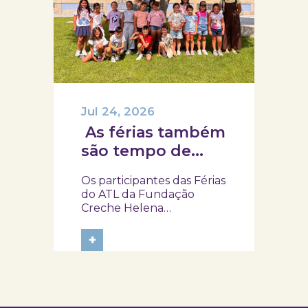
Jul 24, 2026
As férias também
são tempo de
descoberta e
Os participantes das Férias
aprendizagens!
do ATL da Fundação
Creche Helena
Albuquerque Quadros,
do 1.º ao 4.º ano, visitaram o
+
SKOPE – Museu de
Medicina e Saúde, onde
embarcaram numa
viagem pela história da
medicina e da saúde. Foi