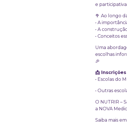
e participati
🥦 Ao longo da
• A importânc
• A construçã
• Conceitos es
Uma abordage
escolhas info
🎉
📩 Inscrições
• Escolas do 
• Outras escol
O NUTRIR – S
a NOVA Medica
Saiba mais e