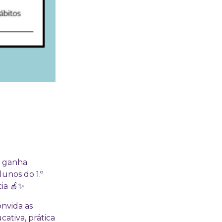
s ganha
lunos do 1.º
cia 🍎✨
nvida as
cativa, prática