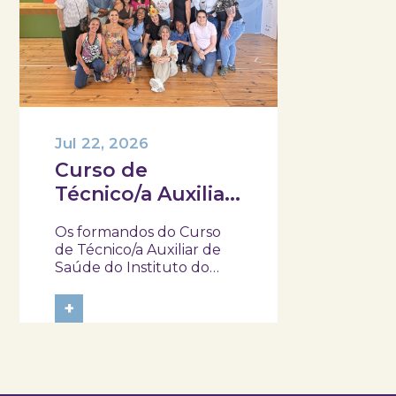
Jul 22, 2026
Curso de
Técnico/a Auxiliar
de Saúde do IEFP,
Os formandos do Curso
visitaram e
de Técnico/a Auxiliar de
participaram na
Saúde do Instituto do
Emprego e Formação
atividade “Pela
Profissional
+
minha rica saúde”
(IEFP) visitaram o SKOPE –
Museu de Medicina e
Saúde e participaram na
atividade “Pela Minha Rica
Saúde”. Ao longo da