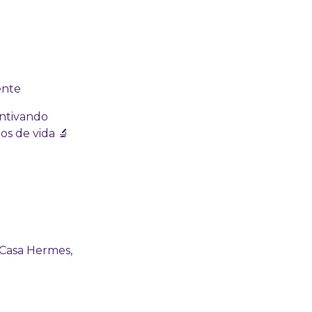
ente
ntivando
s de vida 🔬
 Casa Hermes,