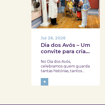
Jul 26, 2026
Dia dos Avós – Um
convite para criar
memórias em
No Dia dos Avós,
família!
celebramos quem guarda
tantas histórias, tantos
afetos e tantos
ensinamentos. Porque
+
este ano o dia 26 de julho
acontece ao domingo,
queremos prolongar a
celebração e convidar
avós e netos a viverem