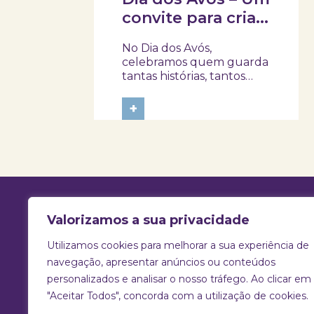
convite para criar
memórias em
No Dia dos Avós,
família!
celebramos quem guarda
tantas histórias, tantos
afetos e tantos
ensinamentos. Porque
+
este ano o dia 26 de julho
acontece ao domingo,
queremos prolongar a
celebração e convidar
avós e netos a viverem
uma tarde diferente no
Skope – Museu de
Medicina e...
Valorizamos a sua privacidade
Utilizamos cookies para melhorar a sua experiência de
T:
925 731 830 |
E:
info@skope.pt
navegação, apresentar anúncios ou conteúdos
personalizados e analisar o nosso tráfego. Ao clicar em
Rua João Gonçalves Neto 46, Aradas
"Aceitar Todos", concorda com a utilização de cookies.
3810-386 Aveiro