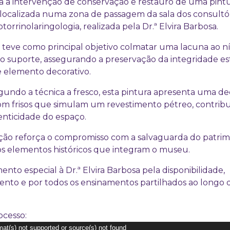
a a intervenção de conservação e restauro de uma pint
ocalizada numa zona de passagem da sala dos consultó
otorrinolaringologia, realizada pela Dr.ª Elvira Barbosa.
 teve como principal objetivo colmatar uma lacuna ao ní
do suporte, assegurando a preservação da integridade es
e elemento decorativo.
undo a técnica a fresco, esta pintura apresenta uma d
m frisos que simulam um revestimento pétreo, contribu
enticidade do espaço.
ação reforça o compromisso com a salvaguarda do patrim
os elementos históricos que integram o museu.
to especial à Dr.ª Elvira Barbosa pela disponibilidade,
to e por todos os ensinamentos partilhados ao longo 
ocesso:
mat(s) not supported or source(s) not found