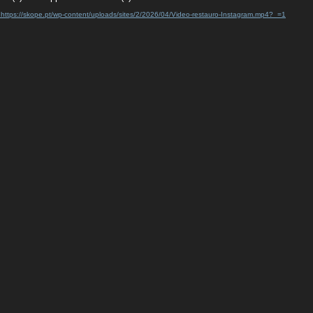
: https://skope.pt/wp-content/uploads/sites/2/2026/04/Video-restauro-Instagram.mp4?_=1