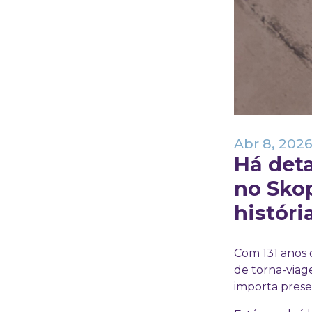
Abr 8, 202
Há deta
no Sko
históri
Com 131 anos d
de torna-via
importa prese