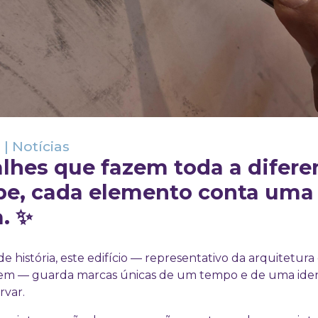
6
|
Notícias
lhes que fazem toda a difere
pe, cada elemento conta uma
a. ✨
e história, este edifício — representativo da arquitetura 
gem — guarda marcas únicas de um tempo e de uma ide
rvar.