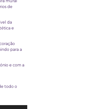
ura mural
rios de
vel da
tética e
ecoração
indo para a
ónio e com a
de todo o