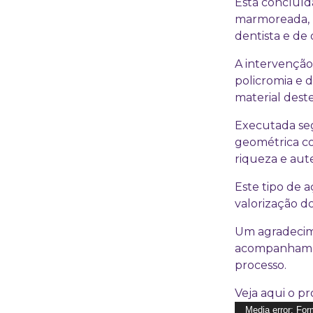
Está concluíd
marmoreada, l
dentista e de 
A intervenção
policromia e 
material dest
Executada seg
geométrica co
riqueza e aut
Este tipo de 
valorização d
Um agradecimen
acompanhamen
processo.
Veja aqui o pr
Reprodutor
Media error: For