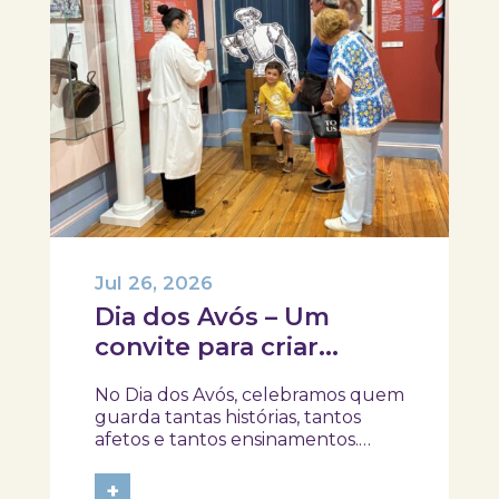
Jul 26, 2026
Dia dos Avós – Um
convite para criar
memórias em família!
No Dia dos Avós, celebramos quem
guarda tantas histórias, tantos
afetos e tantos ensinamentos.
Porque este ano o dia 26 de julho
acontece ao domingo, queremos
+