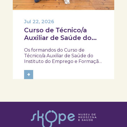
Jul 22, 2026
Curso de Técnico/a
Auxiliar de Saúde do
IEFP, visitaram e
Os formandos do Curso de
participaram na
Técnico/a Auxiliar de Saúde do
atividade “Pela minha
Instituto do Emprego e Formação
Profissional (IEFP) visitaram o
rica saúde”
SKOPE – Museu de Medicina e
+
Saúde e participaram na atividade
“Pela Minha Rica Saúde”. Ao longo
da experiência, tiveram a
oportunidade de explorar...