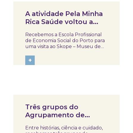
Notícias
A atividade Pela Minha
Rica Saúde voltou a
animar o museu!
Recebemos a Escola Profissional
de Economia Social do Porto para
uma visita ao Skope – Museu de
Medicina e Saúde, com alunos do
1.º e 2.º ano do curso de Técnico
+
Auxiliar de Saúde, que
participaram nesta atividade
dedicada à literacia em saúde,
refletindo sobre a...
Notícias
Três grupos do
Agrupamento de
Escolas de Mangualde
Entre histórias, ciência e cuidado,
no Skope