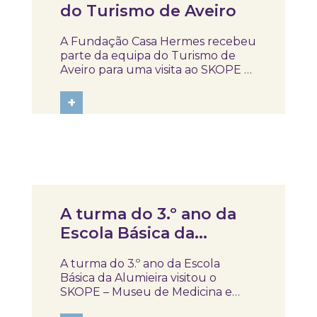
do Turismo de Aveiro
A Fundação Casa Hermes recebeu
parte da equipa do Turismo de
Aveiro para uma visita ao SKOPE –
Museu de Medicina e Saúde. A
visita constituiu uma
+
oportunidade para apresentar o
percurso desenvolvido pela
Fundação desde a sua
constituição, a sua missão de
educar para a...
Notícias
A turma do 3.º ano da
Escola Básica da
Alumieira visitou o
A turma do 3.º ano da Escola
SKOPE
Básica da Alumieira visitou o
SKOPE – Museu de Medicina e
Saúde para um momento de