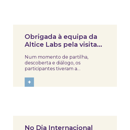
descoberta dos hábitos
alimentares saudáveis. Através de
atividades práticas e...
Notícias
Obrigada à equipa da
Altice Labs pela visita
ao Skope!
Num momento de partilha,
descoberta e diálogo, os
participantes tiveram a
oportunidade de conhecer o
percurso expositivo do museu e
+
explorar a história da medicina
através de uma abordagem que
cruza ciência, inovação e
património 🩺✨ Parceira
tecnológica da Fundação...
Notícias
No Dia Internacional