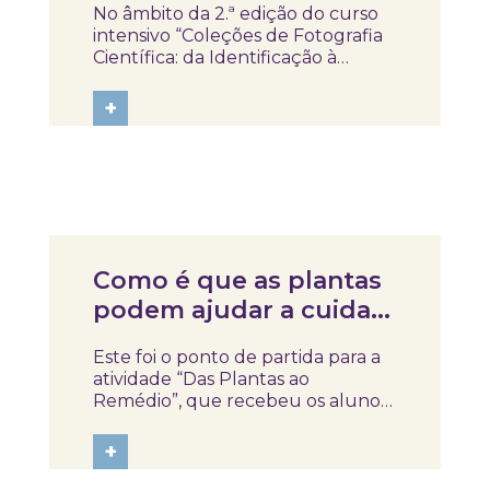
No âmbito da 2.ª edição do curso
“Coleções de
intensivo “Coleções de Fotografia
Fotografia: da
Científica: da Identificação à
Preservação” promovido pela
Identificação à
NOVA School of Science and
+
Preservação”
Technology, os participantes
visitaram também o SKOPE, um
momento de contacto direto com
projetos e práticas...
Notícias
Como é que as plantas
podem ajudar a cuidar
da saúde?
Este foi o ponto de partida para a
atividade “Das Plantas ao
Remédio”, que recebeu os alunos
do 4.º ano da Escola Básica de
Eixo no SKOPE – Museu de
+
Medicina e Saúde. Ao longo da
sessão, houve espaço para