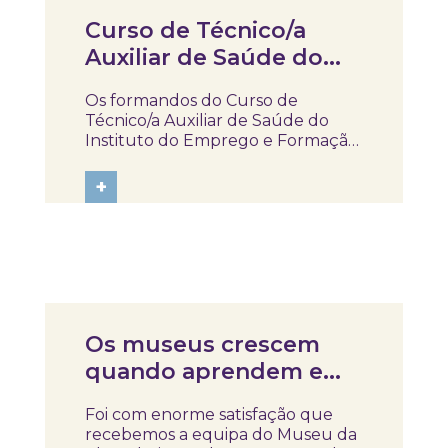
Curso de Técnico/a
Auxiliar de Saúde do
IEFP, visitaram e
Os formandos do Curso de
participaram na
Técnico/a Auxiliar de Saúde do
atividade “Pela minha
Instituto do Emprego e Formação
Profissional (IEFP) visitaram o
rica saúde”
SKOPE – Museu de Medicina e
+
Saúde e participaram na atividade
“Pela Minha Rica Saúde”. Ao longo
da experiência, tiveram a
oportunidade de explorar...
Notícias
Os museus crescem
quando aprendem em
conjunto!
Foi com enorme satisfação que
recebemos a equipa do Museu da