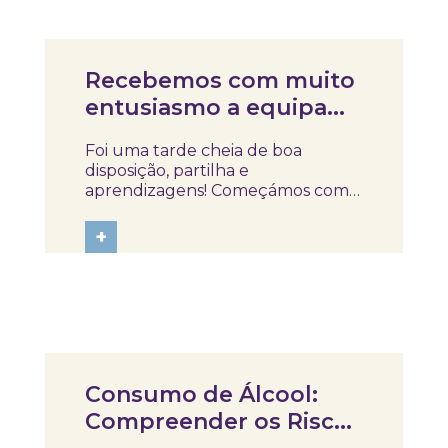
Notícias
Recebemos com muito
entusiasmo a equipa
do Museu Marítimo de
Foi uma tarde cheia de boa
Ílhavo!
disposição, partilha e
aprendizagens! Começámos com
um diagnóstico de hábitos do dia a
dia, seguindo depois para uma
+
visita ao percurso expositivo e para
uma atividade prática de literacia
alimentar, onde cada participante
foi desafiado a...
Artigos
Consumo de Álcool:
Compreender os Riscos