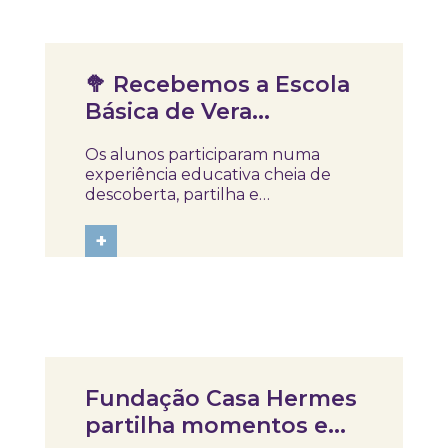
desafios para explorar como o...
Notícias
🥦 Recebemos a Escola
Básica de Vera
Cruz para mais uma
Os alunos participaram numa
sessão do NUTRIR –
experiência educativa cheia de
Saúde à Mesa,
descoberta, partilha e
aprendizagem, explorando de
programa de literacia
forma prática e divertida a
+
alimentar!
importância de uma alimentação
equilibrada para crescer com
saúde e energia 🍎✨ Entre
perguntas curiosas, respostas
entusiasmadas e...
Notícias
Fundação Casa Hermes
partilha momentos e