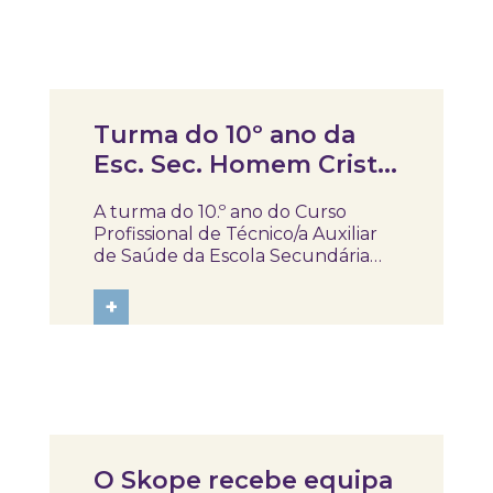
observar, descobrir e aprender
mais sobre o papel das plantas e...
Notícias
Turma do 10º ano da
Esc. Sec. Homem Cristo
no Skope
A turma do 10.º ano do Curso
Profissional de Técnico/a Auxiliar
de Saúde da Escola Secundária
Homem Cristo veio conhecer o
SKOPE – Museu de Medicina e
+
Saúde e participar na atividade
“Proteger está nas tuas mãos”. Ao
longo da sessão, os alunos
abordaram temas...
Notícias
O Skope recebe equipa