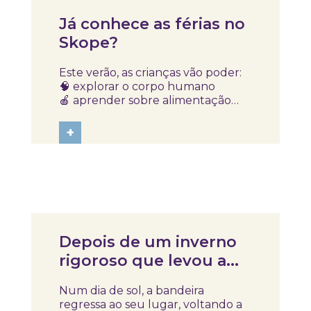
Notícias
Já conhece as férias no
Skope?
Este verão, as crianças vão poder:
🧠 explorar o corpo humano
🍎 aprender sobre alimentação
🤝 descobrir a importância de
cuidar dos outros 😴 perceber
+
porque é importante descansar
😊 falar sobre emoções e amizade
Tudo isto através de: 🎨 oficinas
criativas 🧪 experiências...
Notícias
Depois de um inverno
rigoroso que levou a
nossa bandeira temos
Num dia de sol, a bandeira
finalmente uma nova!
regressa ao seu lugar, voltando a