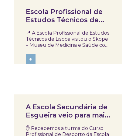
Notícias
Escola Profissional de
Estudos Técnicos de
Lisboa visitou Skope!
📍 A Escola Profissional de Estudos
Técnicos de Lisboa visitou o Skope
– Museu de Medicina e Saúde com
alunos dos cursos de Técnico
Auxiliar de Saúde e Técnico
+
Auxiliar de Farmácia. Durante a
visita, os alunos tiveram contacto
com diferentes conteúdos ligados
à área da...
Notícias
A Escola Secundária de
Esgueira veio para mais
uma sessão do projeto
✋ Recebemos a turma do Curso
“Proteger está nas tuas
Profissional de Desporto da Escola