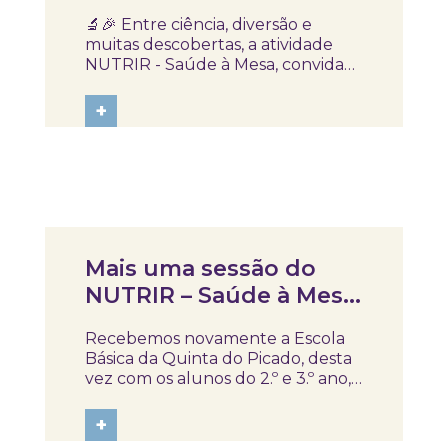
especial no Skope!
🔬🎉 Entre ciência, diversão e
muitas descobertas, a atividade
NUTRIR - Saúde à Mesa, convida
as crianças a explorar o mundo da
alimentação saudável de forma
+
prática, divertida e participativa. 🥦
🍓💧 Porque aprender a comer
bem também pode ser uma
aventura! Nesta...
Notícias
Mais uma sessão do
NUTRIR – Saúde à Mesa
no Skope
Recebemos novamente a Escola
Básica da Quinta do Picado, desta
vez com os alunos do 2.º e 3.º ano,
para mais uma sessão do NUTRIR –
Saúde à Mesa, um programa de
+
literacia alimentar. Entre