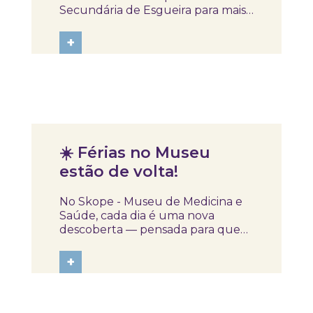
mãos”
Secundária de Esgueira para mais
uma sessão do projeto “Proteger
está nas tuas mãos”, dedicada à
+
sensibilização para as infeções
sexualmente transmissíveis (IST).
Numa sessão dinâmica e
participativa, os...
Notícias
☀️ Férias no Museu
estão de volta!
No Skope - Museu de Medicina e
Saúde, cada dia é uma nova
descoberta — pensada para que
as crianças aprendam,
experimentem e se divirtam de
+
forma segura e envolvente. Eis o
que as espera: 🟢 Segunda-feira –
Corpo e menteMovimento, jogos e