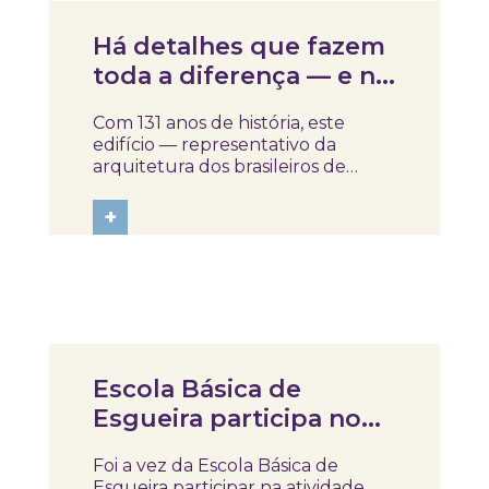
Notícias
Há detalhes que fazem
toda a diferença — e no
Skope, cada elemento
Com 131 anos de história, este
conta uma história. ✨
edifício — representativo da
arquitetura dos brasileiros de
torna-viagem — guarda marcas
únicas de um tempo e de uma
+
identidade que importa preservar.
Está concluída a intervenção de
conservação e restauro de uma
pintura mural...
Notícias
Escola Básica de
Esgueira participa no
programa NUTRIR –
Foi a vez da Escola Básica de
Saúde à Mesa!
Esgueira participar na atividade