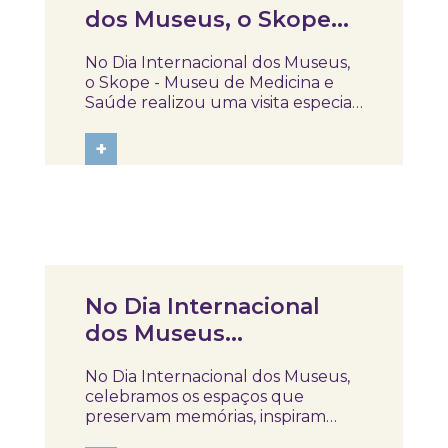
dos Museus, o Skope
realizou uma visita
No Dia Internacional dos Museus,
especial para um grupo
o Skope - Museu de Medicina e
de colaboradores da
Saúde realizou uma visita especial
para um grupo de colaboradores
INDASA
da INDASA, integrada na 2.ª sessão
+
da formação de liderança
promovida pela empresa. Sob o
tema de 2026 — “Museus a unir
um mundo dividido”...
Notícias
No Dia Internacional
dos Museus
celebramos Museus,
No Dia Internacional dos Museus,
espaços que preservam
celebramos os espaços que
memórias e aproximam
preservam memórias, inspiram
conhecimento e aproximam as
pessoas