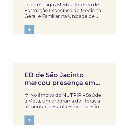
para a sua Saúde
Joana Chagas Médica Interna de
Formação Específica de Medicina
Geral e Familiar na Unidade de
Saúde Familiar Jardim dos
Plátanos | ULS Lisboa Ocidental
+
Margarida Peixoto Docente
Afiliada da NOVA Medical School |
Faculdade de Ciências Médicas |
Universidade Nova de...
Notícias
EB de São Jacinto
marcou presença em
mais uma sessão do
🥦 No âmbito do NUTRIR – Saúde
NUTRIR – Saúde à Mesa
à Mesa, um programa de literacia
alimentar, a Escola Básica de São
Jacinto, do Agrupamento de
Escolas de Aveiro marcou
+
presença numa sessão dedicada à