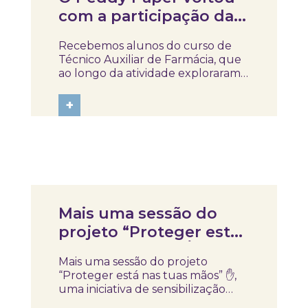
com a participação da
Escola Profissional
Recebemos alunos do curso de
Agostinho Roseta –
Técnico Auxiliar de Farmácia, que
Polo de Castelo Branco
ao longo da atividade exploraram
o espaço de forma dinâmica, entre
pistas, desafios e trabalho em
+
equipa. Uma forma diferente de
aprender, onde a curiosidade e a
participação estiveram sempre
presentes....
Notícias
Mais uma sessão do
projeto “Proteger está
nas tuas mãos” ✋
Mais uma sessão do projeto
“Proteger está nas tuas mãos” ✋,
uma iniciativa de sensibilização
para as infeções sexualmente