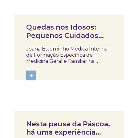
todas as idades. Através destas...
Artigos
Quedas nos Idosos:
Pequenos Cuidados
que Fazem uma Grande
Joana Estorninho Médica Interna
Diferença
de Formação Específica de
Medicina Geral e Familiar na
Unidade de Saúde Familiar Quinta
das Lindas| Unidade Local de
+
Saúde Lisboa Ocidental Ana Rita
Maria Docente da NOVA Medical
School | Faculdade de Ciências
Médicas | Universidade...
Notícias
Nesta pausa da Páscoa,
há uma experiência