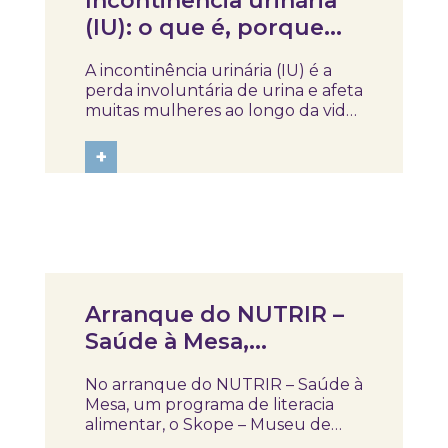
Incontinência urinária
(IU): o que é, porque
acontece e o que pode
A incontinência urinária (IU) é a
fazer
perda involuntária de urina e afeta
muitas mulheres ao longo da vida.
Pode surgir ao fazer esforços
(como tossir ou rir) ou como uma
+
vontade súbita e difícil de
controlar de urinar. Para além do
desconforto físico, pode impactar
a...
Notícias
Arranque do NUTRIR –
Saúde à Mesa,
programa de literacia
No arranque do NUTRIR – Saúde à
alimentar no Skope
Mesa, um programa de literacia
alimentar, o Skope – Museu de
Medicina e Saúde recebeu a