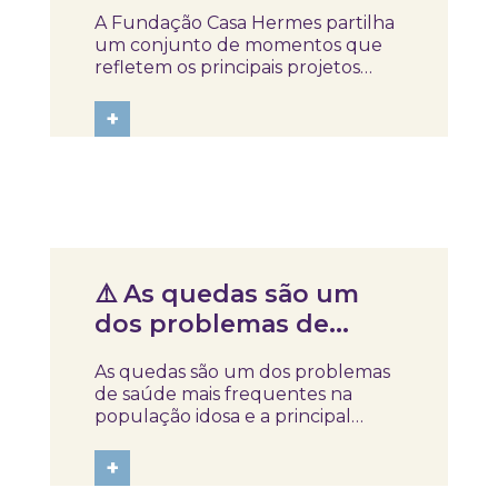
projetos em curso
A Fundação Casa Hermes partilha
um conjunto de momentos que
refletem os principais projetos
atualmente em desenvolvimento
e o trabalho realizado na área da
+
educação para a saúde. Ao longo
deste registo, é possível conhecer
algumas das iniciativas no terreno
e o...
Notícias
⚠️ As quedas são um
dos problemas de
saúde mais frequentes
As quedas são um dos problemas
na população idosa e a
de saúde mais frequentes na
principal causa de
população idosa e a principal
causa de acidente após os 65 anos.
acidente após os 65
Embora muitas vezes sejam vistas
+
anos
como “normais da idade”, a