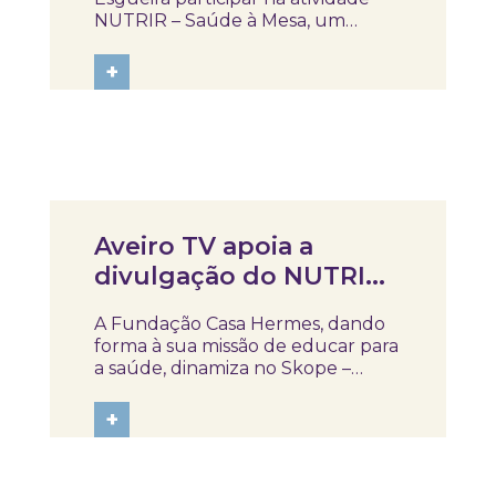
NUTRIR – Saúde à Mesa, um
programa de literacia alimentar.
Entre cores, escolhas e muita
+
imaginação, os alunos descobriram
novas formas de olhar para a
alimentação e perceberam que
comer bem também pode...
Notícias
Aveiro TV apoia a
divulgação do NUTRIR –
Saúde à Mesa,
A Fundação Casa Hermes, dando
programa de literacia
forma à sua missão de educar para
alimentar para as
a saúde, dinamiza no Skope –
Museu de Medicina e Saúde um
escola, dinamizado no
conjunto de projetos que
+
Skope
aproximam a ciência da
comunidade de forma acessível,
participativa e relevante para