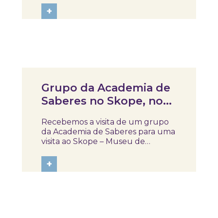
Escola Básica da Vera Cruz para
+
um momento dedicado à
descoberta de como construir
refeições mais conscientes. No
workshop, falou-se sobre...
Notícias
Grupo da Academia de
Saberes no Skope, no
âmbito da disciplina de
Recebemos a visita de um grupo
Comunicação
da Academia de Saberes para uma
visita ao Skope – Museu de
Medicina e Saúde, no âmbito da
disciplina de Comunicação,
+
proporcionando um momento de
descoberta, partilha e evocação
de memórias. Ao longo do
percurso, a coleção despertou...