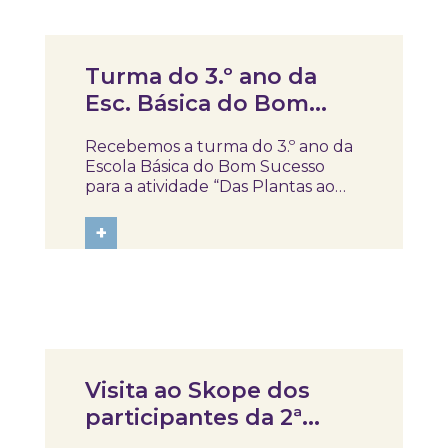
atividade,...
Notícias
Turma do 3.º ano da
Esc. Básica do Bom
Sucesso no Skope para
Recebemos a turma do 3.º ano da
a atividade “Das Plantas
Escola Básica do Bom Sucesso
ao Remédio”
para a atividade “Das Plantas ao
Remédio” 🌿, seguida de uma visita
ao Skope, com o apoio dos
+
Serviços Educativos em Rede
(SER) da Câmara Municipal de
Aveiro. Ao longo da atividade, os
alunos ficaram a...
Notícias
Visita ao Skope dos
participantes da 2ª
edição do curso