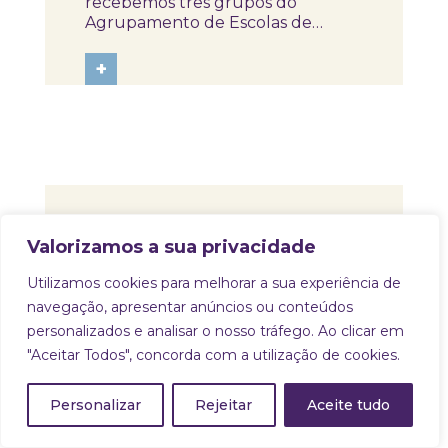
recebemos três grupos do
Agrupamento de Escolas de
Mangualde, para uma visita ao
Skope – Museu de Medicina e
+
Saúde. Os alunos dos cursos
Técnico Auxiliar de Saúde e
Técnico de Ação Educativa,
tiveram a oportunidade de, ao
longo do...
Notícias
O Skope encheu-se de
Valorizamos a sua privacidade
curiosidade, boa
disposição e muitas
Utilizamos cookies para melhorar a sua experiência de
Recebemos o grupo do Núcleo
histórias partilhadas!
navegação, apresentar anúncios ou conteúdos
Maior Idade e Envelhecimento
personalizados e analisar o nosso tráfego. Ao clicar em
Ativo, da Câmara Municipal de
"Aceitar Todos", concorda com a utilização de cookies.
Ílhavo, para uma visita muito
especial ao Skope – Museu de
+
Medicina e Saúde. Entre
Personalizar
Rejeitar
Aceite tudo
perguntas, sorrisos e partilhas
entusiasmadas, houve tempo para