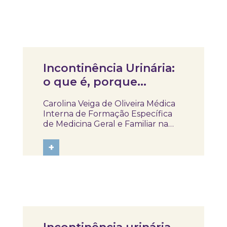
perguntas, ideias e muita
entusiasmo, as crianças
continuaram a descobrir como a...
Artigos
Incontinência Urinária:
o que é, porque
acontece e o que pode
Carolina Veiga de Oliveira Médica
fazer
Interna de Formação Específica
de Medicina Geral e Familiar na
Unidade de Saúde Familiar Jardim
dos Plátanos | ULS Lisboa
+
Ocidental Joana Azeredo Docente
da NOVA Medical School |
Faculdade de Ciências Médicas |
Universidade Nova de...
Notícias