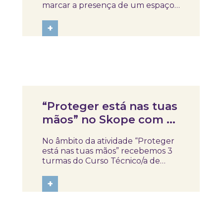
marcar a presença de um espaço
dedicado à saúde, à educação, à
cultura e à comunidade 🚩✨ Mais
+
do que um elemento visual,
representa a identidade, a missão e
os valores que procuramos afirmar
diariamente...
Notícias
“Proteger está nas tuas
mãos” no Skope com a
Escola Profissional de
No âmbito da atividade “Proteger
Oliveira do Hospital,
está nas tuas mãos” recebemos 3
Tábua e Arganil
turmas do Curso Técnico/a de
Auxiliar de Saúde da Escola
Profissional de Oliveira do Hospital,
+
Tábua e Arganil. A sessão
decorreu num ambiente próximo
e participativo, onde os alunos
foram convidados a...