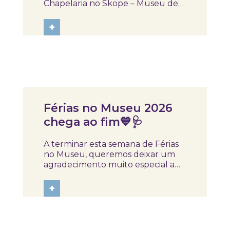
Chapelaria no Skope – Museu de
Medicina e Saúde. Esta visita deu
continuidade ao espírito de
+
partilha, colaboração e
aprendizagem que a Rede
Portuguesa de Museus tem vindo
a incentivar e a fortalecer. São...
Notícias
Férias no Museu 2026
chega ao fim💙🩺
A terminar esta semana de Férias
no Museu, queremos deixar um
agradecimento muito especial a
todos os parceiros que, com
enorme generosidade,
+
disponibilidade e empenho,
ajudaram a proporcionar
experiências verdadeiramente
marcantes às nossas crianças. Cada