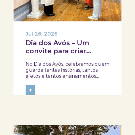
Jul 26, 2026
Dia dos Avós – Um
convite para criar
memórias em família!
No Dia dos Avós, celebramos quem
guarda tantas histórias, tantos
afetos e tantos ensinamentos.
Porque este ano o dia 26 de julho
acontece ao domingo, queremos
+
prolongar a celebração e convidar
avós e netos a viverem uma tarde
diferente no Skope – Museu de
Medicina e...