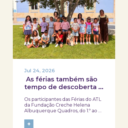
Jul 24, 2026
As férias também são
tempo de descoberta e
aprendizagens!
Os participantes das Férias do ATL
da Fundação Creche Helena
Albuquerque Quadros, do 1.º ao 4.º
ano, visitaram o SKOPE – Museu de
Medicina e Saúde, onde
+
embarcaram numa viagem pela