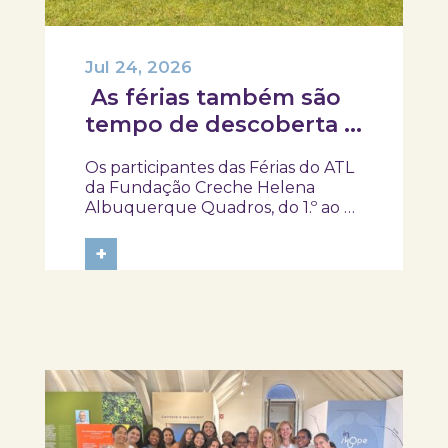
Jul 24, 2026
As férias também são
tempo de descoberta e
aprendizagens!
Os participantes das Férias do ATL
da Fundação Creche Helena
Albuquerque Quadros, do 1.º ao 4.º
ano, visitaram o SKOPE – Museu de
Medicina e Saúde, onde
+
embarcaram numa viagem pela
história da medicina e da saúde. Foi
um gosto receber-vos. Obrigada
pela visita e um...