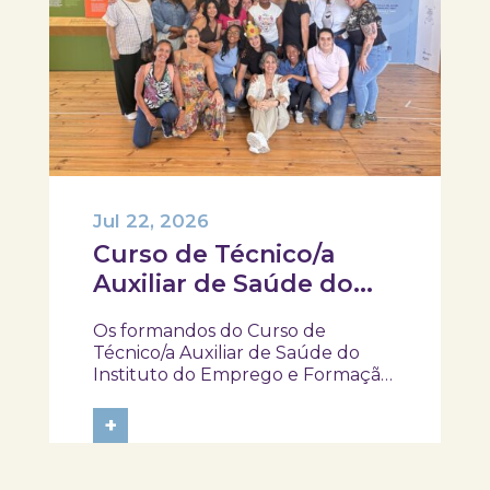
Jul 22, 2026
Curso de Técnico/a
Auxiliar de Saúde do
IEFP, visitaram e
Os formandos do Curso de
participaram na
Técnico/a Auxiliar de Saúde do
atividade “Pela minha
Instituto do Emprego e Formação
Profissional (IEFP) visitaram o
rica saúde”
SKOPE – Museu de Medicina e
+
Saúde e participaram na atividade
“Pela Minha Rica Saúde”. Ao longo
da experiência, tiveram a