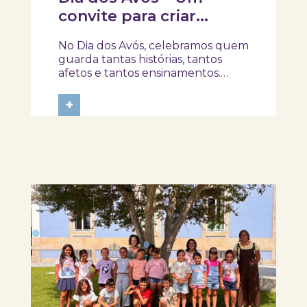
convite para criar
memórias em família!
No Dia dos Avós, celebramos quem
guarda tantas histórias, tantos
afetos e tantos ensinamentos.
Porque este ano o dia 26 de julho
acontece ao domingo, queremos
+
prolongar a celebração e convidar
avós e netos a viverem uma tarde
diferente no Skope – Museu de
Medicina e...