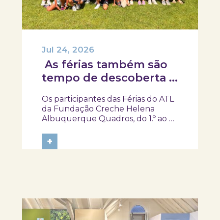
Jul 24, 2026
As férias também são
tempo de descoberta e
aprendizagens!
Os participantes das Férias do ATL
da Fundação Creche Helena
Albuquerque Quadros, do 1.º ao 4.º
ano, visitaram o SKOPE – Museu de
Medicina e Saúde, onde
+
embarcaram numa viagem pela
história da medicina e da saúde. Foi
um gosto receber-vos. Obrigada
pela visita e um...