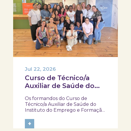
Jul 22, 2026
Curso de Técnico/a
Auxiliar de Saúde do
IEFP, visitaram e
Os formandos do Curso de
participaram na
Técnico/a Auxiliar de Saúde do
atividade “Pela minha
Instituto do Emprego e Formação
Profissional (IEFP) visitaram o
rica saúde”
SKOPE – Museu de Medicina e
+
Saúde e participaram na atividade