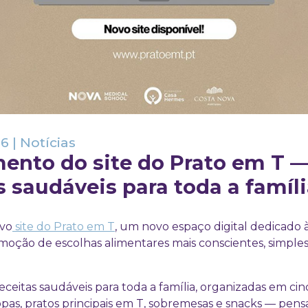
26
|
Notícias
ento do site do Prato em T 
s saudáveis para toda a famíl
vo
site do Prato em T
, um novo espaço digital dedicado à
moção de escolhas alimentares mais conscientes, simples
eceitas saudáveis para toda a família, organizadas em cin
opas, pratos principais em T, sobremesas e snacks — pens