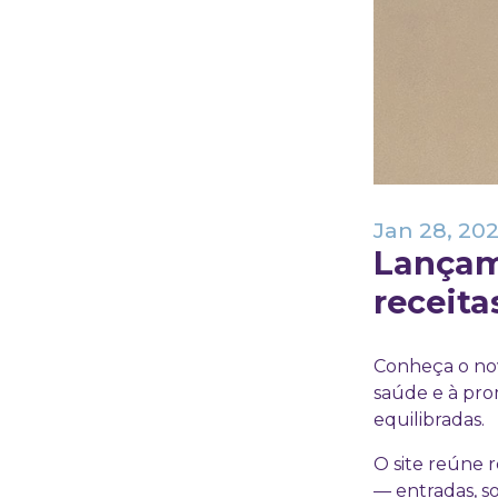
Jan 28, 20
Lançam
receita
Conheça o no
saúde e à pro
equilibradas.
O site reúne r
— entradas, s