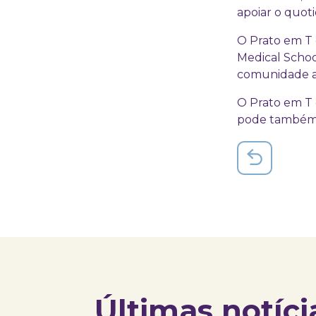
apoiar o quoti
O Prato em T
Medical Schoo
comunidade at
O Prato em T 
pode também 
Últimas notíci