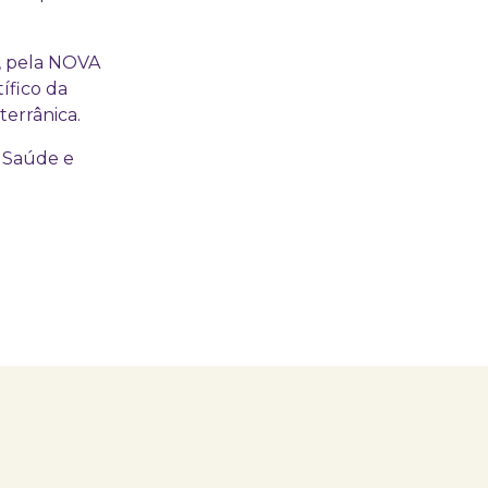
, pela NOVA
ífico da
errânica.
e Saúde e