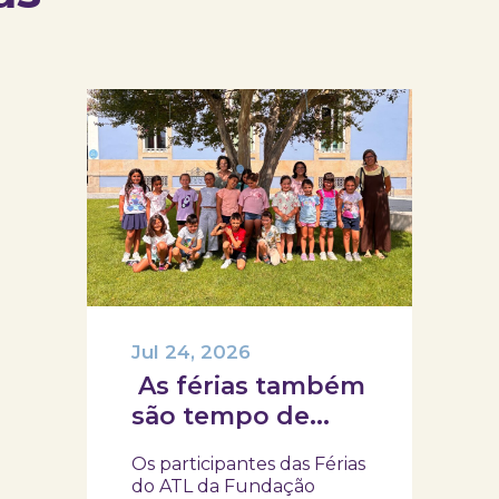
Jul 24, 2026
As férias também
são tempo de
descoberta e
Os participantes das Férias
aprendizagens!
do ATL da Fundação