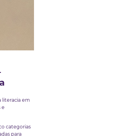
—
ia
 literacia em
 e
co categorias
adas para