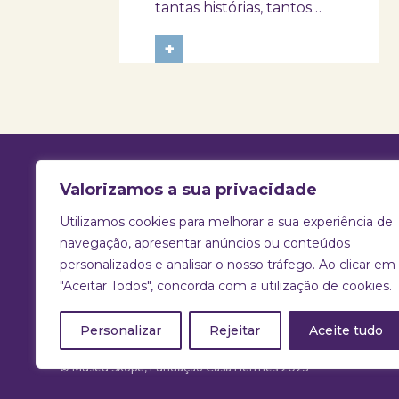
tantas histórias, tantos
afetos e tantos
ensinamentos. Porque
+
este ano o dia 26 de julho
acontece ao domingo,
queremos prolongar a
celebração e convidar
avós e netos a viverem
uma tarde diferente no
Skope – Museu de
Medicina e...
Valorizamos a sua privacidade
Utilizamos cookies para melhorar a sua experiência de
T:
925 731 830 |
E:
info@skope.pt
navegação, apresentar anúncios ou conteúdos
personalizados e analisar o nosso tráfego. Ao clicar em
Rua João Gonçalves Neto 46, Aradas
"Aceitar Todos", concorda com a utilização de cookies.
3810-386 Aveiro
Portugal
Personalizar
Rejeitar
Aceite tudo
© Museu Skope, Fundação Casa Hermes 2025