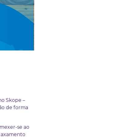
no Skope –
ão de forma
 mexer-se ao
elaxamento