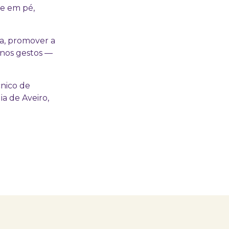
 e em pé,
a, promover a
enos gestos —
cnico de
a de Aveiro,