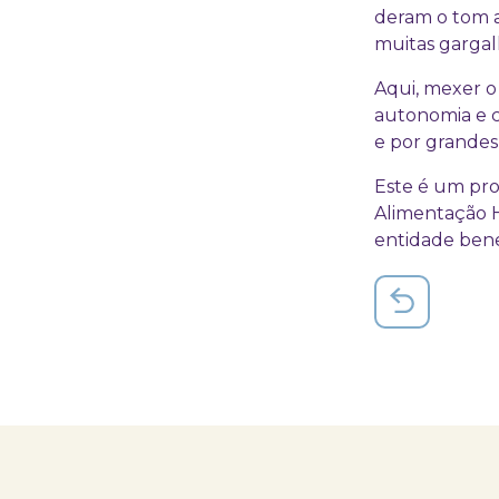
deram o tom a
muitas gargalh
Aqui, mexer o
autonomia e c
e por grandes 
Este é um pro
Alimentação H
entidade benef