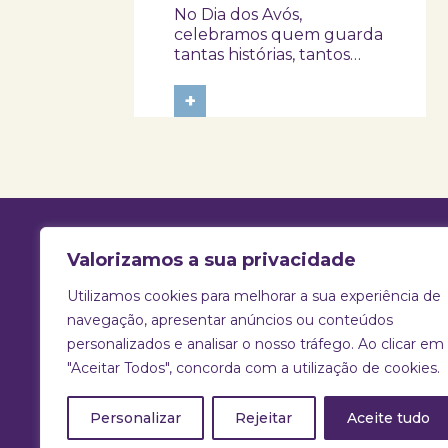
No Dia dos Avós,
família!
celebramos quem guarda
tantas histórias, tantos
afetos e tantos
ensinamentos. Porque
+
este ano o dia 26 de julho
acontece ao domingo,
queremos prolongar a
celebração e convidar
avós e netos a viverem
uma tarde diferente no
Skope – Museu de
Medicina e...
Valorizamos a sua privacidade
Utilizamos cookies para melhorar a sua experiência de
T:
925 731 830 |
E:
info@skope.pt
navegação, apresentar anúncios ou conteúdos
personalizados e analisar o nosso tráfego. Ao clicar em
Rua João Gonçalves Neto 46, Aradas
"Aceitar Todos", concorda com a utilização de cookies.
3810-386 Aveiro
Portugal
Personalizar
Rejeitar
Aceite tudo