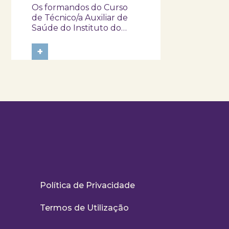
Os formandos do Curso
visitaram e
de Técnico/a Auxiliar de
participaram na
Saúde do Instituto do
Emprego e Formação
atividade “Pela
Profissional
+
minha rica saúde”
(IEFP) visitaram o SKOPE –
Museu de Medicina e
Saúde e participaram na
atividade “Pela Minha Rica
Saúde”. Ao longo da
experiência, tiveram a
oportunidade de
explorar...
Política de Privacidade
Termos de Utilização