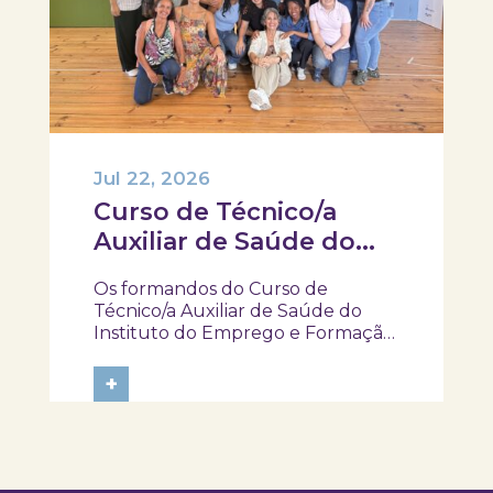
Jul 22, 2026
Curso de Técnico/a
Auxiliar de Saúde do
IEFP, visitaram e
Os formandos do Curso de
participaram na
Técnico/a Auxiliar de Saúde do
atividade “Pela minha
Instituto do Emprego e Formação
Profissional (IEFP) visitaram o
rica saúde”
SKOPE – Museu de Medicina e
+
Saúde e participaram na atividade
“Pela Minha Rica Saúde”. Ao longo
da experiência, tiveram a
oportunidade de explorar...