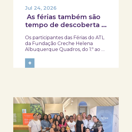
Jul 24, 2026
As férias também são
tempo de descoberta e
aprendizagens!
Os participantes das Férias do ATL
da Fundação Creche Helena
Albuquerque Quadros, do 1.º ao 4.º
ano, visitaram o SKOPE – Museu de
Medicina e Saúde, onde
+
embarcaram numa viagem pela
história da medicina e da saúde. Foi
um gosto receber-vos. Obrigada
pela visita e um...