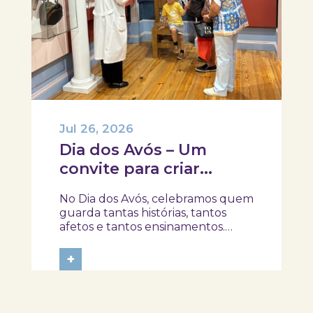
Jul 26, 2026
Dia dos Avós – Um
convite para criar
memórias em família!
No Dia dos Avós, celebramos quem
guarda tantas histórias, tantos
afetos e tantos ensinamentos.
Porque este ano o dia 26 de julho
acontece ao domingo, queremos
+
prolongar a celebração e convidar
avós e netos a viverem uma tarde
diferente no Skope – Museu de
Medicina e...