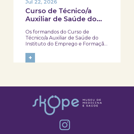
Jul 22, 2026
Curso de Técnico/a
Auxiliar de Saúde do
IEFP, visitaram e
Os formandos do Curso de
participaram na
Técnico/a Auxiliar de Saúde do
atividade “Pela minha
Instituto do Emprego e Formação
Profissional (IEFP) visitaram o
rica saúde”
SKOPE – Museu de Medicina e
+
Saúde e participaram na atividade
“Pela Minha Rica Saúde”. Ao longo
da experiência, tiveram a
oportunidade de explorar...