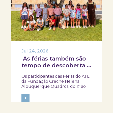
Jul 24, 2026
As férias também são
tempo de descoberta e
aprendizagens!
Os participantes das Férias do ATL
da Fundação Creche Helena
Albuquerque Quadros, do 1.º ao 4.º
ano, visitaram o SKOPE – Museu de
Medicina e Saúde, onde
+
embarcaram numa viagem pela
história da medicina e da saúde. Foi
um gosto receber-vos. Obrigada