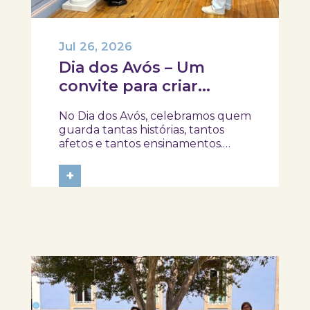
Jul 26, 2026
Dia dos Avós – Um
convite para criar
memórias em família!
No Dia dos Avós, celebramos quem
guarda tantas histórias, tantos
afetos e tantos ensinamentos.
Porque este ano o dia 26 de julho
acontece ao domingo, queremos
+
prolongar a celebração e convidar
avós e netos a viverem uma tarde
diferente no Skope – Museu de
Medicina e...