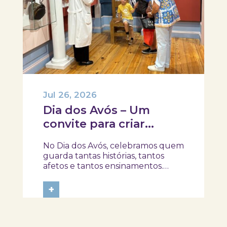
Jul 26, 2026
Dia dos Avós – Um
convite para criar
memórias em família!
No Dia dos Avós, celebramos quem
guarda tantas histórias, tantos
afetos e tantos ensinamentos.
Porque este ano o dia 26 de julho
acontece ao domingo, queremos
+
prolongar a celebração e convidar
avós e netos a viverem uma tarde
diferente no Skope – Museu de
Medicina e...