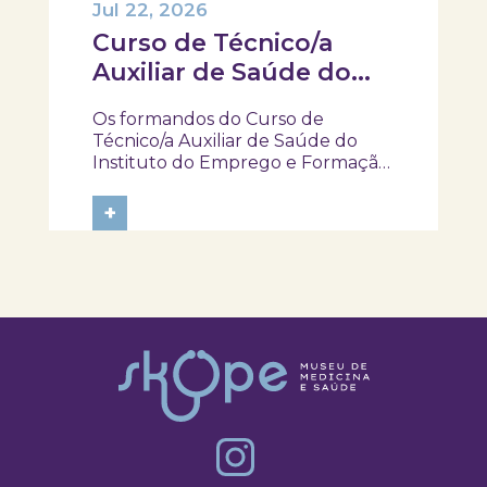
Jul 22, 2026
Curso de Técnico/a
Auxiliar de Saúde do
IEFP, visitaram e
Os formandos do Curso de
participaram na
Técnico/a Auxiliar de Saúde do
atividade “Pela minha
Instituto do Emprego e Formação
Profissional (IEFP) visitaram o
rica saúde”
SKOPE – Museu de Medicina e
+
Saúde e participaram na atividade
“Pela Minha Rica Saúde”. Ao longo
da experiência, tiveram a
oportunidade de explorar...