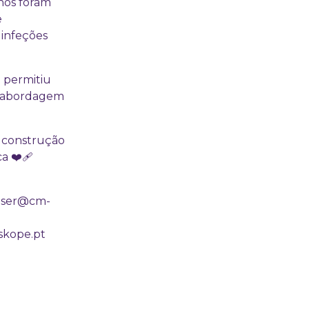
nos foram
e
 infeções
o permitiu
a abordagem
a construção
a ❤️‍🩹
l ser@cm-
skope.pt