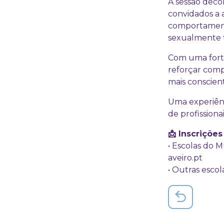
A sessão deco
convidados a a
comportamento
sexualmente tr
Com uma forte
reforçar com
mais conscien
Uma experiênc
de profissiona
📩 Inscrições
• Escolas do 
aveiro.pt
• Outras esco