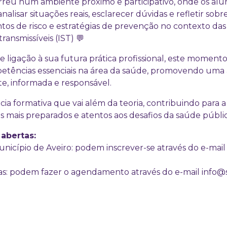
rreu num ambiente próximo e participativo, onde os alu
nalisar situações reais, esclarecer dúvidas e refletir sobr
s de risco e estratégias de prevenção no contexto das
ansmissíveis (IST) 💬
 ligação à sua futura prática profissional, este moment
petências essenciais na área da saúde, promovendo um
te, informada e responsável.
ia formativa que vai além da teoria, contribuindo para 
is mais preparados e atentos aos desafios da saúde públic
 abertas:
Município de Aveiro: podem inscrever-se através do e-mai
las: podem fazer o agendamento através do e-mail info@