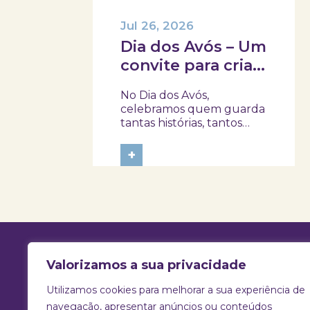
Jul 26, 2026
Dia dos Avós – Um
convite para criar
memórias em
No Dia dos Avós,
família!
celebramos quem guarda
tantas histórias, tantos
afetos e tantos
ensinamentos. Porque
+
este ano o dia 26 de julho
acontece ao domingo,
queremos prolongar a
celebração e convidar
avós e netos a viverem
uma tarde diferente no
Skope – Museu de
Medicina e...
Valorizamos a sua privacidade
Utilizamos cookies para melhorar a sua experiência de
T:
925 731 830 |
E:
info@skope.pt
navegação, apresentar anúncios ou conteúdos