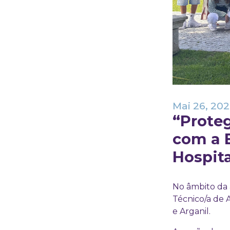
Mai 26, 20
“Prote
com a E
Hospita
No âmbito da 
Técnico/a de A
e Arganil.