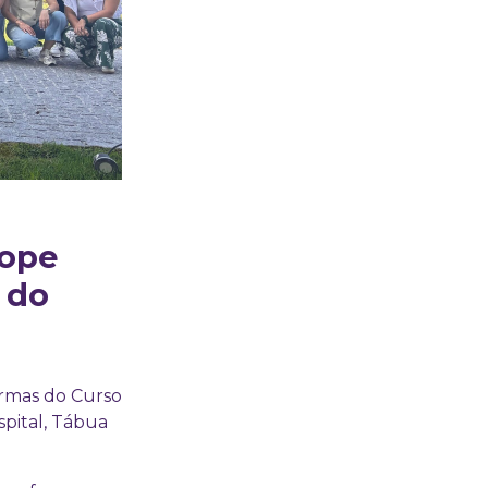
kope
 do
urmas do Curso
spital, Tábua