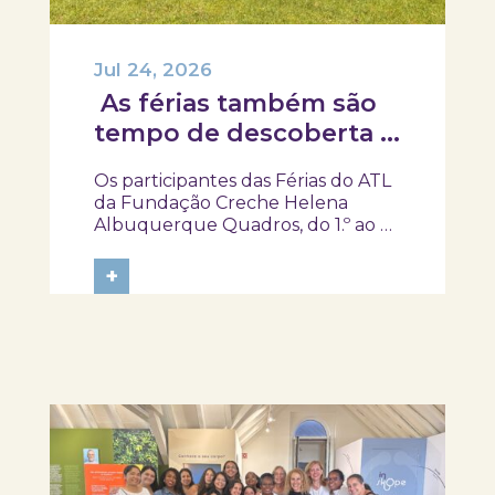
Jul 24, 2026
As férias também são
tempo de descoberta e
aprendizagens!
Os participantes das Férias do ATL
da Fundação Creche Helena
Albuquerque Quadros, do 1.º ao 4.º
ano, visitaram o SKOPE – Museu de
Medicina e Saúde, onde
+
embarcaram numa viagem pela
história da medicina e da saúde. Foi
um gosto receber-vos. Obrigada
pela visita e um...