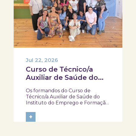
Jul 22, 2026
Curso de Técnico/a
Auxiliar de Saúde do
IEFP, visitaram e
Os formandos do Curso de
participaram na
Técnico/a Auxiliar de Saúde do
atividade “Pela minha
Instituto do Emprego e Formação
Profissional (IEFP) visitaram o
rica saúde”
SKOPE – Museu de Medicina e
+
Saúde e participaram na atividade
“Pela Minha Rica Saúde”. Ao longo
da experiência, tiveram a