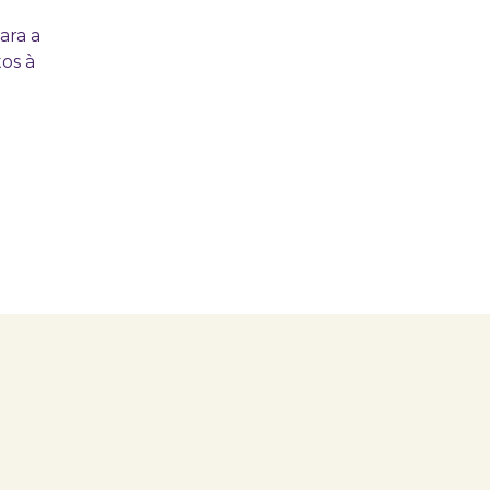
ara a
os à