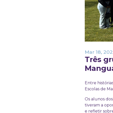
Mar 18, 20
Três g
Mangua
Entre históri
Escolas de Ma
Os alunos dos
tiveram a opo
e refletir so