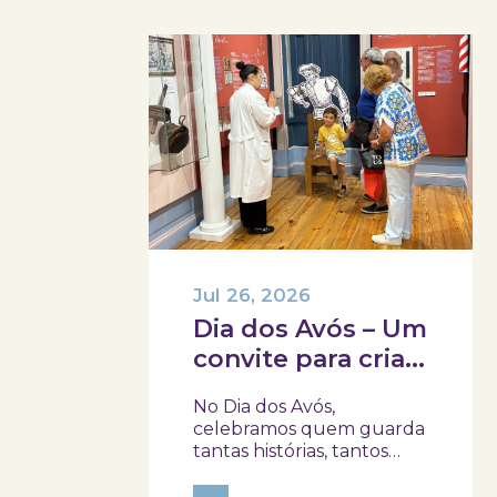
Jul 26, 2026
Dia dos Avós – Um
convite para criar
memórias em
No Dia dos Avós,
família!
celebramos quem guarda
tantas histórias, tantos
afetos e tantos
ensinamentos. Porque