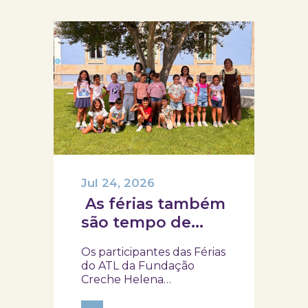
Jul 24, 2026
As férias também
são tempo de
descoberta e
Os participantes das Férias
aprendizagens!
do ATL da Fundação
Creche Helena
Albuquerque Quadros,
do 1.º ao 4.º ano, visitaram o