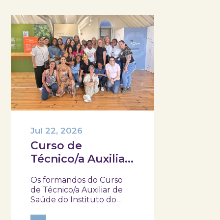
Jul 22, 2026
Curso de
Técnico/a Auxiliar
de Saúde do IEFP,
Os formandos do Curso
visitaram e
de Técnico/a Auxiliar de
participaram na
Saúde do Instituto do
Emprego e Formação
atividade “Pela
Profissional