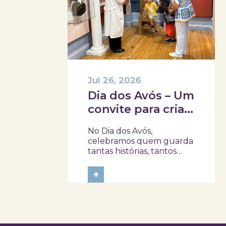
Jul 26, 2026
Dia dos Avós – Um
convite para criar
memórias em
No Dia dos Avós,
família!
celebramos quem guarda
tantas histórias, tantos
afetos e tantos
ensinamentos. Porque
+
este ano o dia 26 de julho
acontece ao domingo,
queremos prolongar a
celebração e convidar
avós e netos a viverem