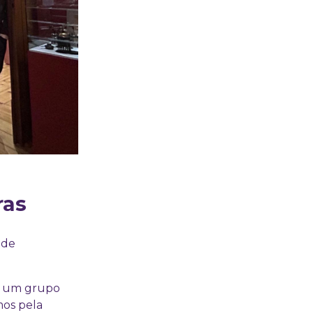
ras
 de
um grupo
mos pela