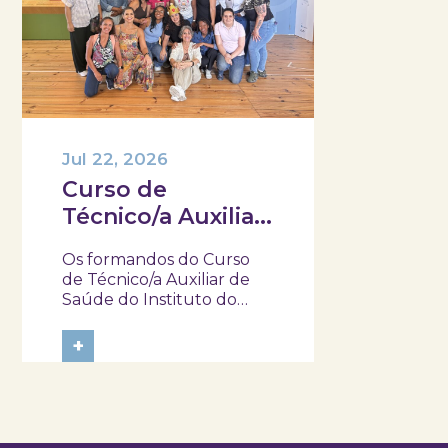
Jul 22, 2026
Curso de
Técnico/a Auxiliar
de Saúde do IEFP,
Os formandos do Curso
visitaram e
de Técnico/a Auxiliar de
participaram na
Saúde do Instituto do
Emprego e Formação
atividade “Pela
Profissional
+
minha rica saúde”
(IEFP) visitaram o SKOPE –
Museu de Medicina e
Saúde e participaram na
atividade “Pela Minha Rica
Saúde”. Ao longo da