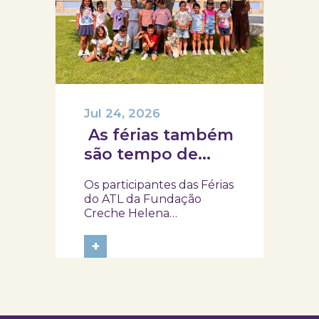
Jul 24, 2026
As férias também
são tempo de
descoberta e
Os participantes das Férias
aprendizagens!
do ATL da Fundação
Creche Helena
Albuquerque Quadros,
do 1.º ao 4.º ano, visitaram o
+
SKOPE – Museu de
Medicina e Saúde, onde
embarcaram numa
viagem pela história da
medicina e da saúde. Foi