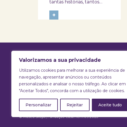
tantas histórias, tantos
afetos e tantos
ensinamentos. Porque
+
este ano o dia 26 de julho
acontece ao domingo,
queremos prolongar a
celebração e convidar
avós e netos a viverem
uma tarde diferente no
Skope – Museu de
Medicina e...
Valorizamos a sua privacidade
Utilizamos cookies para melhorar a sua experiência de
T:
925 731 830 |
E:
info@skope.pt
navegação, apresentar anúncios ou conteúdos
personalizados e analisar o nosso tráfego. Ao clicar em
Rua João Gonçalves Neto 46, Aradas
"Aceitar Todos", concorda com a utilização de cookies.
3810-386 Aveiro
Portugal
Personalizar
Rejeitar
Aceite tudo
© Museu Skope, Fundação Casa Hermes 2025