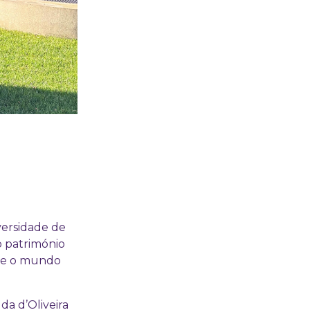
versidade de
o património
bre o mundo
da d’Oliveira