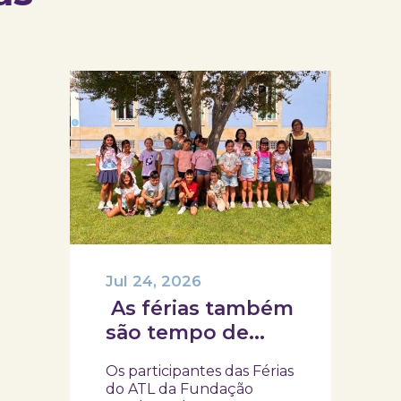
Jul 24, 2026
As férias também
são tempo de
descoberta e
Os participantes das Férias
aprendizagens!
do ATL da Fundação