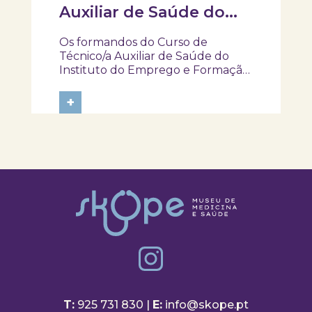
Auxiliar de Saúde do
IEFP, visitaram e
Os formandos do Curso de
participaram na
Técnico/a Auxiliar de Saúde do
atividade “Pela minha
Instituto do Emprego e Formação
Profissional (IEFP) visitaram o
rica saúde”
SKOPE – Museu de Medicina e
+
Saúde e participaram na atividade
“Pela Minha Rica Saúde”. Ao longo
da experiência, tiveram a
oportunidade de explorar...
T:
925 731 830 |
E:
info@skope.pt