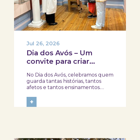
Jul 26, 2026
Dia dos Avós – Um
convite para criar
memórias em família!
No Dia dos Avós, celebramos quem
guarda tantas histórias, tantos
afetos e tantos ensinamentos.
Porque este ano o dia 26 de julho
acontece ao domingo, queremos
+
prolongar a celebração e convidar
avós e netos a viverem uma tarde
diferente no Skope – Museu de
Medicina e...