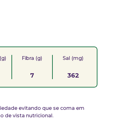
(g)
Fibra (g)
Sal (mg)
7
362
aciedade evitando que se coma em
 de vista nutricional.