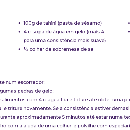
100g de tahini (pasta de sésamo)
4 c. sopa de água em gelo (mais 4
para uma consistência mais suave)
½ colher de sobremesa de sal
te num escorredor;
lgumas pedras de gelo;
alimentos com 4 c. água fria e triture até obter uma 
o sal e triture novamente. Se a consistência estiver dem
 durante aproximadamente 5 minutos até estar numa tex
 com a ajuda de uma colher, e polvilhe com especiarias