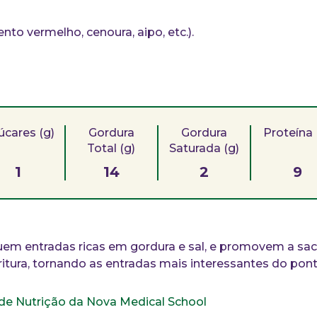
nto vermelho, cenoura, aipo, etc.).
úcares (g)
Gordura
Gordura
Proteína 
Total (g)
Saturada (g)
1
14
2
9
uem entradas ricas em gordura e sal, e promovem a s
fritura, tornando as entradas mais interessantes do ponto
a de Nutrição da Nova Medical School