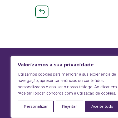
Valorizamos a sua privacidade
Utilizamos cookies para melhorar a sua experiência de
T:
925 731 830 |
E:
info@skope.pt
navegação, apresentar anúncios ou conteúdos
personalizados e analisar o nosso tráfego. Ao clicar em
Rua João Gonçalves Neto 46, Aradas
"Aceitar Todos", concorda com a utilização de cookies.
3810-386 Aveiro
Portugal
Personalizar
Rejeitar
Aceite tudo
© Museu Skope, Fundação Casa Hermes 2025