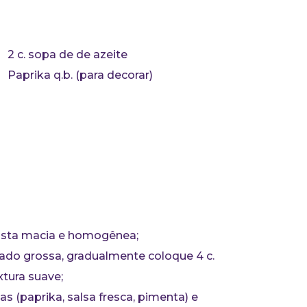
2 c. sopa de de azeite
Paprika q.b. (para decorar)
pasta macia e homogênea;
asiado grossa, gradualmente coloque 4 c.
tura suave;
 (paprika, salsa fresca, pimenta) e