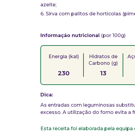
azeite;
Sirva com palitos de hortícolas (pime
Informação nutricional
(por 100g)
Energia (kal)
Hidratos de
Aç
Carbono (g)
230
13
Dica:
As entradas com leguminosas substit
excesso. A utilização do forno evita a 
Esta receita foi elaborada pela equip