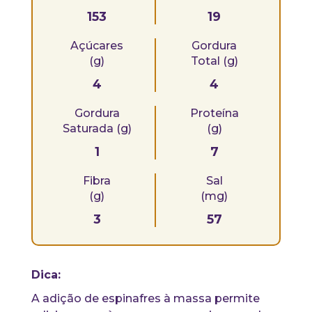
153
19
Açúcares
Gordura
(g)
Total (g)
4
4
Gordura
Proteína
Saturada (g)
(g)
1
7
Fibra
Sal
(g)
(mg)
3
57
Dica:
A adição de espinafres à massa permite