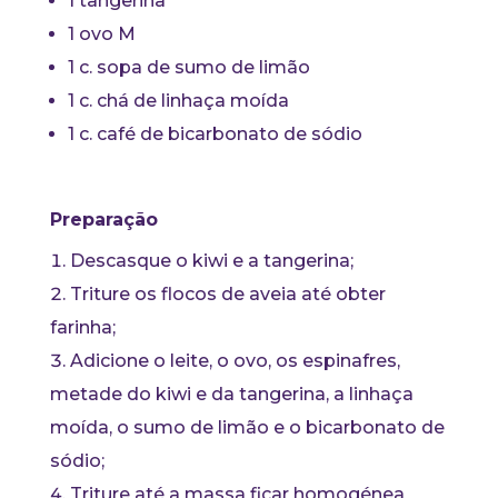
1 tangerina
1 ovo M
1 c. sopa de sumo de limão
1 c. chá de linhaça moída
1 c. café de bicarbonato de sódio
Preparação
Descasque o kiwi e a tangerina;
Triture os flocos de aveia até obter
farinha;
Adicione o leite, o ovo, os espinafres,
metade do kiwi e da tangerina, a linhaça
moída, o sumo de limão e o bicarbonato de
sódio;
Triture até a massa ficar homogénea