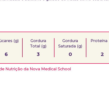
úcares (g)
Gordura
Gordura
Proteína 
Total (g)
Saturada (g)
6
3
0
2
a de Nutrição da Nova Medical School