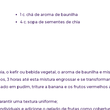
1 c. chá de aroma de baunilha
4 c. sopa de sementes de chia
e
ia, o kefir ou bebida vegetal, o aroma de baunilha e mi
nos, 3 horas até esta mistura engrossar e se transform
rmado em pudim, triture a banana e os frutos vermelhos
rantir uma textura uniforme;
individuais e adicione o gelado de frutas como cobertu