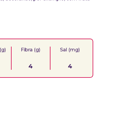
(g)
Fibra (g)
Sal (mg)
4
4