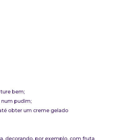
sture bem;
ar num pudim;
 até obter um creme gelado
ra, decorando, por exemplo, com fruta